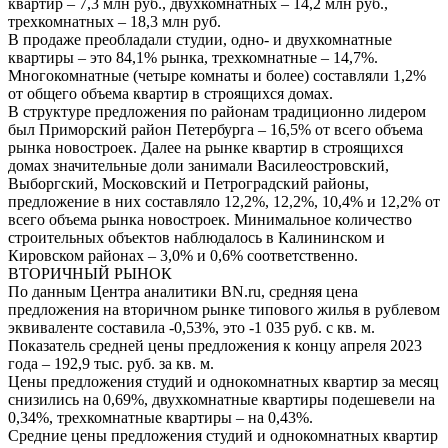
квартир – 7,3 млн руб., двухкомнатных – 14,2 млн руб.,
трехкомнатных – 18,3 млн руб.
В продаже преобладали студии, одно- и двухкомнатные
квартиры – это 84,1% рынка, трехкомнатные – 14,7%.
Многокомнатные (четыре комнаты и более) составляли 1,2%
от общего объема квартир в строящихся домах.
В структуре предложения по районам традиционно лидером
был Приморский район Петербурга – 16,5% от всего объема
рынка новостроек. Далее на рынке квартир в строящихся
домах значительные доли занимали Василеостровский,
Выборгский, Московский и Петроградский районы,
предложение в них составляло 12,2%, 12,2%, 10,4% и 12,2% от
всего объема рынка новостроек. Минимальное количество
строительных объектов наблюдалось в Калининском и
Кировском районах – 3,0% и 0,6% соответственно.
ВТОРИЧНЫЙ РЫНОК
По данным Центра аналитики BN.ru, средняя цена
предложения на вторичном рынке типового жилья в рублевом
эквиваленте составила -0,53%, это -1 035 руб. с кв. м.
Показатель средней цены предложения к концу апреля 2023
года – 192,9 тыс. руб. за кв. м.
Цены предложения студий и однокомнатных квартир за месяц
снизились на 0,69%, двухкомнатные квартиры подешевели на
0,34%, трехкомнатные квартиры – на 0,43%.
Средние цены предложения студий и однокомнатных квартир