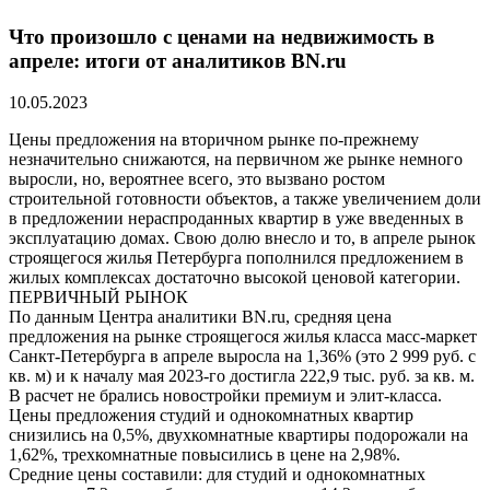
Что произошло с ценами на недвижимость в
апреле: итоги от аналитиков BN.ru
10.05.2023
Цены предложения на вторичном рынке по-прежнему
незначительно снижаются, на первичном же рынке немного
выросли, но, вероятнее всего, это вызвано ростом
строительной готовности объектов, а также увеличением доли
в предложении нераспроданных квартир в уже введенных в
эксплуатацию домах. Свою долю внесло и то, в апреле рынок
строящегося жилья Петербурга пополнился предложением в
жилых комплексах достаточно высокой ценовой категории.
ПЕРВИЧНЫЙ РЫНОК
По данным Центра аналитики BN.ru, средняя цена
предложения на рынке строящегося жилья класса масс-маркет
Санкт-Петербурга в апреле выросла на 1,36% (это 2 999 руб. с
кв. м) и к началу мая 2023-го достигла 222,9 тыс. руб. за кв. м.
В расчет не брались новостройки премиум и элит-класса.
Цены предложения студий и однокомнатных квартир
снизились на 0,5%, двухкомнатные квартиры подорожали на
1,62%, трехкомнатные повысились в цене на 2,98%.
Средние цены составили: для студий и однокомнатных