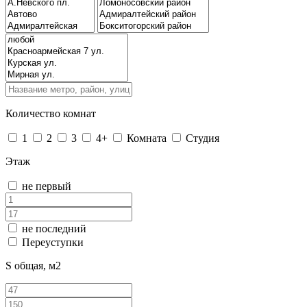
Количество комнат
1
2
3
4+
Комната
Студия
Этаж
не первый
не последний
Переуступки
S общая, м2