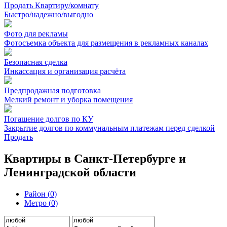
Продать Квартиру/комнату
Быстро/надежно/выгодно
Фото для рекламы
Фотосъемка объекта для размещения в рекламных каналах
Безопасная сделка
Инкассация и организация расчёта
Предпродажная подготовка
Мелкий ремонт и уборка помещения
Погашение долгов по КУ
Закрытие долгов по коммунальным платежам перед сделкой
Продать
Квартиры в Санкт-Петербурге и
Ленинградской области
Район (
0
)
Метро (
0
)